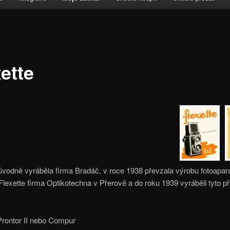
ette
ůvodně vyráběla firma Bradáč, v roce 1938 převzala výrobu fotoapar
 Flexette firma Optikotechna v Přerově a do roku 1939 vyráběli tyto př
Prontor II nebo Compur