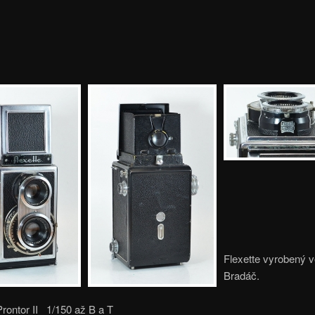
Flexette vyrobený v
Bradáč.
rontor II 1/150 až B a T