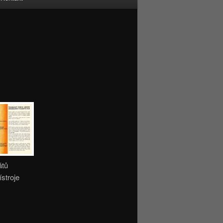
átů
ístroje