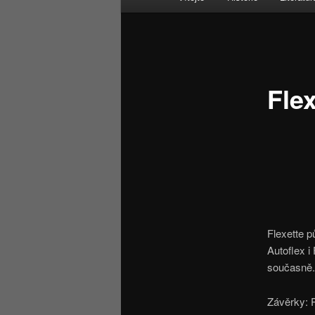
navigační
menu
Flex
Flexette p
Autoflex i
současně.
Závěrky: 