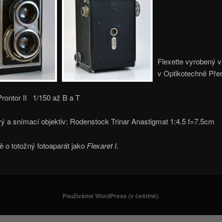
Flexette vyrobený v
v Optikotechně Přer
rontor II 1/150 až B a T
ý a snímací objektiv: Rodenstock Trinar Anastigmat 1:4.5 f=7.5cm
ě o totožný fotoaparát jako
Flexaret I
.
Používáme WordPress (v češtině).