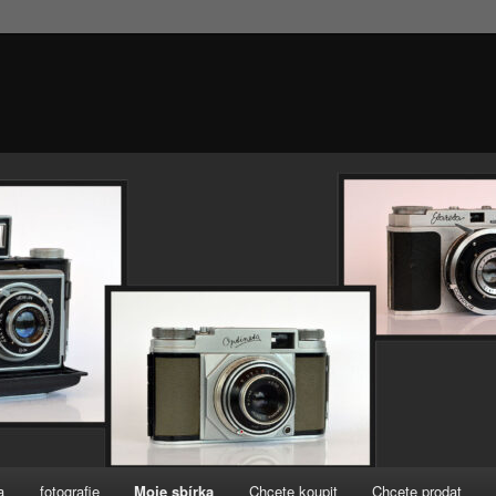
a
fotografie
Moje sbírka
Chcete koupit
Chcete prodat