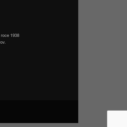
 roce 1938
ov.